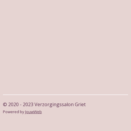
e
l
r
e
n
e
n
© 2020 - 2023 Verzorgingssalon Griet
Powered by
JouwWeb