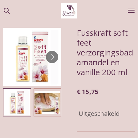
Ga
direct
naar
de
Fusskraft soft
hoofdinhoud
feet
verzorgingsbad
amandel en
vanille 200 ml
€ 15,75
Uitgeschakeld