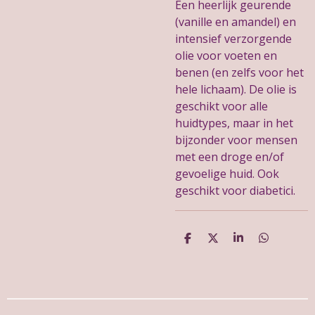
Een heerlijk geurende
(vanille en amandel) en
intensief verzorgende
olie voor voeten en
benen (en zelfs voor het
hele lichaam). De olie is
geschikt voor alle
huidtypes, maar in het
bijzonder voor mensen
met een droge en/of
gevoelige huid. Ook
geschikt voor diabetici.
D
D
S
D
e
e
h
e
l
e
a
l
e
l
r
e
n
e
n