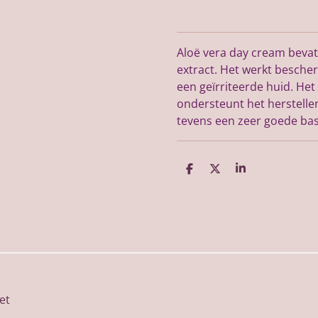
Aloë vera day cream bevat
extract. Het werkt besch
een geïrriteerde huid. Het
ondersteunt het herstelle
tevens een zeer goede ba
D
D
S
e
e
h
l
e
a
e
l
r
n
e
et