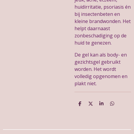
huidirritatie, psoriasis én
bij insectenbeten en
kleine brandwonden. Het
helpt daarnaast
zonbeschadiging op de
huid te genezen.
De gel kan als body- en
gezichtsgel gebruikt
worden. Het wordt
volledig opgenomen en
plakt niet.
D
D
S
D
e
e
h
e
l
e
a
l
e
l
r
e
n
e
n