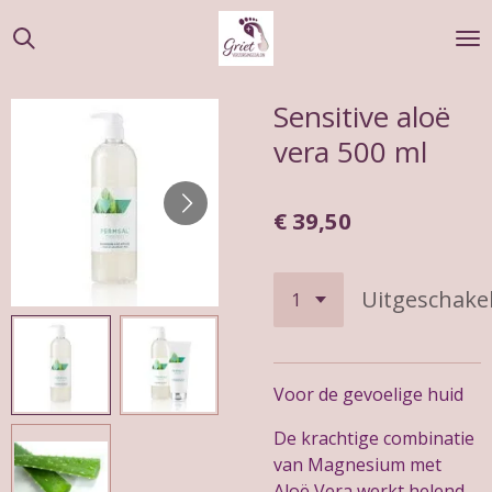
Ga
direct
naar
de
Sensitive aloë
hoofdinhoud
vera 500 ml
€ 39,50
Uitgeschake
Voor de gevoelige huid
De krachtige combinatie
van Magnesium met
Aloë Vera werkt helend