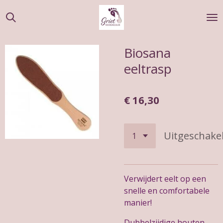
Ga
direct
naar
de
Biosana
hoofdinhoud
eeltrasp
€ 16,30
Uitgeschake
Verwijdert eelt op een
snelle en comfortabele
manier!
Dubbelzijdige houten