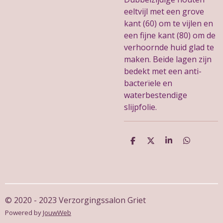
eeltvijl met een grove
kant (60) om te vijlen en
een fijne kant (80) om de
verhoornde huid glad te
maken. Beide lagen zijn
bedekt met een anti-
bacterïele en
waterbestendige
slijpfolie.
D
D
S
D
e
e
h
e
l
e
a
l
e
l
r
e
n
e
n
© 2020 - 2023 Verzorgingssalon Griet
Powered by
JouwWeb